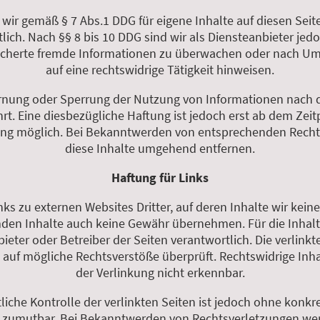
d wir gemäß § 7 Abs.1 DDG für eigene Inhalte auf diesen Sei
ich. Nach §§ 8 bis 10 DDG sind wir als Diensteanbieter jedoc
icherte fremde Informationen zu überwachen oder nach Um
auf eine rechtswidrige Tätigkeit hinweisen.
ernung oder Sperrung der Nutzung von Informationen nach
rt. Eine diesbezügliche Haftung ist jedoch erst ab dem Zeit
ung möglich. Bei Bekanntwerden von entsprechenden Recht
diese Inhalte umgehend entfernen.
Haftung für Links
ks zu externen Websites Dritter, auf deren Inhalte wir kein
mden Inhalte auch keine Gewähr übernehmen. Für die Inhalte 
nbieter oder Betreiber der Seiten verantwortlich. Die verlin
g auf mögliche Rechtsverstöße überprüft. Rechtswidrige Inh
der Verlinkung nicht erkennbar.
liche Kontrolle der verlinkten Seiten ist jedoch ohne konkr
t zumutbar. Bei Bekanntwerden von Rechtsverletzungen werd